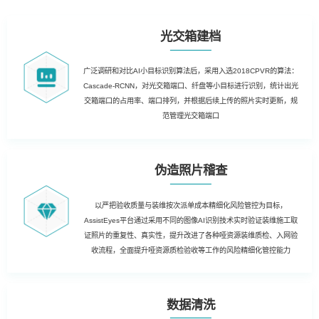
光交箱建档
广泛调研和对比AI小目标识别算法后，采用入选2018CPVR的算法：
Cascade-RCNN，对光交箱端口、纤盘等小目标进行识别，统计出光
交箱端口的占用率、端口排列，并根据后续上传的照片实时更新，规
范管理光交箱端口
伪造照片稽查
以严把验收质量与装维按次派单成本精细化风险管控为目标，
AssistEyes平台通过采用不同的图像AI识别技术实时验证装维施工取
证照片的重复性、真实性，提升改进了各种哑资源装维质检、入网验
收流程，全面提升哑资源质检验收等工作的风险精细化管控能力
数据清洗