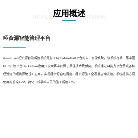
应用概述
APPLICATION OVERVIEW
哑资源智能管理平台
AssistEyes哑资源智能质检系统是基于AlphaMind®AI平台的人工智能系统，该系统在第二届中国
MEC开放平台Hackathon应用开发大赛中获得了最佳技术贡献奖。系统通过AI能力平台承载各种
经验证的哑资源管理AI应用，实现哑资源自动清查、哑资源施工全覆盖自动质检。系统提供方便
使用的前端APP，简化一线装维人员的施工质检工作。