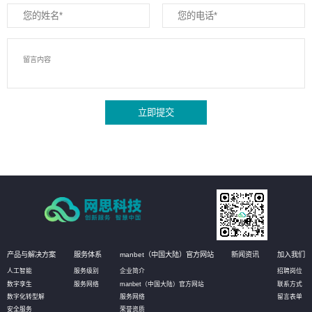
立即提交
产品与解决方案
服务体系
manbet（中国大陆）官方网站
新闻资讯
加入我们
人工智能
服务级别
企业简介
招聘岗位
数字孪生
服务网络
manbet（中国大陆）官方网站
联系方式
数字化转型解
服务网络
留言表单
安全服务
荣誉资质