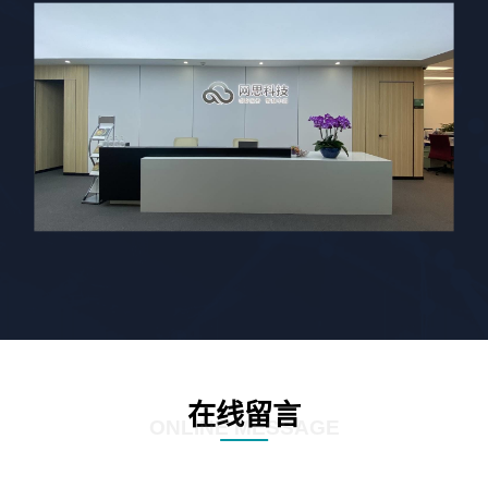
在线留言
ONLINE MESSAGE