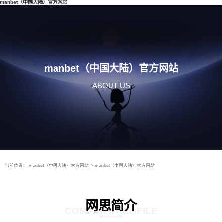
manbet（中国大陆）官方网站
manbet（中国大陆）官方网站
ABOUT US
当前位置：
manbet（中国大陆）官方网站
>
manbet（中国大陆）官方网站
网思简介
COMPANY PROFILE