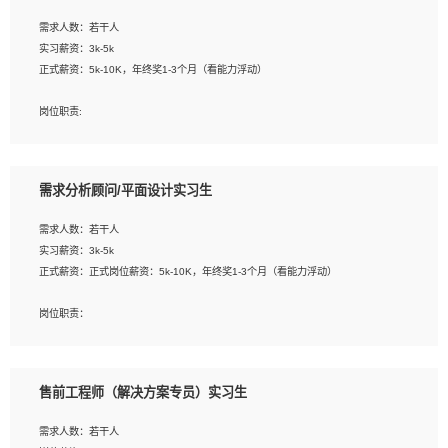
工作要求:
需求人数：若干人
1. 熟悉 Javascript, CSS, HTML, Vue, Git;
实习薪资：3k-5k
2. 熟悉前端常用框架, 能独立完成设计给予的 UI 效果;
正式薪资：5k-10K，年终奖1-3个月（看能力浮动）
3. 有良好的代码习惯, 低级错误出现频率低;
4. 具备优秀的沟通和协调能力，能承受比较大的工作压力;
岗位职责:
5. 自我驱动力强, 能自主学习新知识新技术, 并具有较强的自学能力;
1. 为企业客户提供软件技术服务。包括安装、升级、配置、调优、故障诊断等工
6. 了解前端设计及后端开发, 可快速和同事对接工作;
作；
7. 了解或熟悉 WebGL 及相关框架优先。
2. 在此基础上，并能为客户提供客户化技术支持方案，提升软件使用效率与价值。
需求分析顾问/平面设计实习生
任职要求:
需求人数：若干人
1. 计算机专业相关背景；
实习薪资：3k-5k
2. 自我学习和动手能力强，对操作系统、数据库有一定基础和兴趣；
正式薪资：正式岗位薪资：5k-10K，年终奖1-3个月（看能力浮动）
3.沟通能力强、有基础客户服务意识。
岗位职责：
1、 沟通客户需求，分析其实施的可行性，辅助项目经理完成展示策划、设计；
2、 把握设计时间节点，控制设计进度，完成展示设计任务；
3、配合平面设计师完成项目最终的整体汇报方案；参与项目例会，项目完工总结报
售前工程师（解决方案专员）实习生
告，设计项目文件管理和资料库维护；
4、 创新设计表现形式，优化流程、提高设计工作效率；
需求人数：若干人
5、 设计内容包括但不限于：展厅/博物馆/展馆的规划与空间设计，人机界面设计，