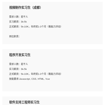
3、配合平面设计师完成项目最终的整体汇报方案；参与项目例会，项目完工总结报
视频制作实习生（成都）
告，设计项目文件管理和资料库维护；
4、 创新设计表现形式，优化流程、提高设计工作效率；
需求人数：若干人
5、 设计内容包括但不限于：展厅/博物馆/展馆的规划与空间设计，人机界面设计，
实习薪资：3k-5k
标志及吉祥物设计，效果图后期处理等。
正式薪资：5k-10K，年终奖1-3个月（看能力浮动）
岗位要求：
岗位职责：
1、艺术设计类相关专业；
1、各类企业宣传片视频的剪辑和片头片尾包装；
2、热爱展览展示设计工作，熟悉行业动向，设计专业知识和产品专业知识；
2、广告片的后期剪辑与整体特效合成；
3、具有良好的人际沟通、准确判断客户需求并执行的能力、较强的团队合作能力和
3、特效及动画制作并了解后期合成软件。
服务意识。
程序开发实习生
岗位要求：
需求人数：若干人
1、热爱影视，责任心强，有强烈的兴趣和后期制作的主观能动性；
实习薪资：3k-5k
2、熟练使用After Effect、Photo Shop、熟练掌握视频剪辑和特效包装软件；
正式薪资：5k-10K，年终奖1-3个月（看能力浮动）
3、能对影片后期进行整体调色控制，具备一定审美感；
技能要求:Javascript, CSS, HTML, Vue
4、在剪辑上会思考，有一定编导思维；
5、踏实， 勤奋，愿意在工作中不断学习，提高自我；
工作职责：
6、能与同事友好相处。
1. 负责公司的前端项目的开发;
2. 负责公司已有项目的维护及迭代;
软件支持工程师实习生