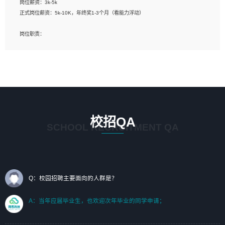
岗位薪资：3k-5k
标志及吉祥物设计，效果图后期处理等。
正式岗位薪资：5k-10K，年终奖1-3个月（看能力浮动）
岗位要求：
岗位职责：
1、艺术设计类相关专业；（其中需求分析顾问不限专业）
1、完成主要工作：项目解决方案策划与编写，项目投标方案编写、项目申报方案编
2、热爱展览展示设计工作，熟悉行业动向，设计专业知识和产品专业知识；
写；
3、具有良好的人际沟通、准确判断客户需求并执行的能力、较强的团队合作能力和
2、人才队伍建设：完善SPL人才沉淀，积聚力量，为公司各省项目打单提供全面支
服务意识。
撑。
任职要求：
1. 熟悉 Javascript, CSS, HTML, Vue, Git;
校招QA
2. 熟悉 前端常用框架, 能独立完成设计给予的 UI 效果;
SCHOOL RECRUITMENT QA
3. 有良好的代码习惯, 低级错误出现频率低;
4. 具备优秀的沟通和协调能力，能承受比较大的工作压力;
5. 自我驱动力强, 能自主学习新知识新技术, 并具有较强的自学能力;
6. 了解前端设计及后端开发, 可快速和同事对接工作;
7. 了解或熟悉 WebGL 及相关框架优先。
Q：校园招聘主要面向的人群是？
（岗位人员专职于行业应用解决方案、项目申报方案、投标方案的策划编写）
A：当年应届毕业生，也欢迎次年毕业的同学申请；