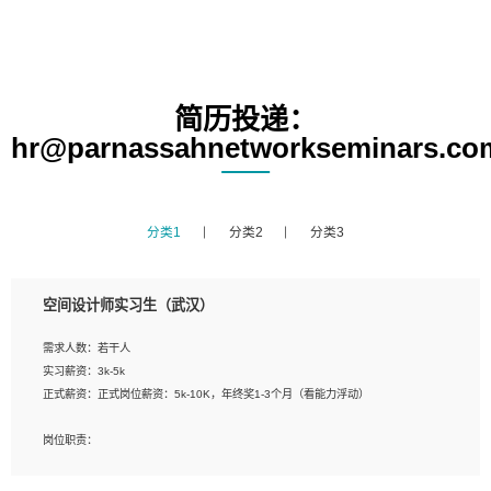
简历投递：
hr@parnassahnetworkseminars.co
分类1
分类2
分类3
空间设计师实习生（武汉）
需求人数：若干人
实习薪资：3k-5k
正式薪资：正式岗位薪资：5k-10K，年终奖1-3个月（看能力浮动）
岗位职责：
1、 沟通客户需求，分析其实施的可行性，辅助项目经理完成展示策划、设计；
2、 把握设计时间节点，控制设计进度，完成展示设计任务；