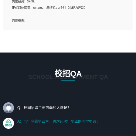
岗位薪资：3k-5k
标志及吉祥物设计，效果图后期处理等。
正式岗位薪资：5k-10K，年终奖1-3个月（看能力浮动）
岗位要求：
岗位职责：
1、艺术设计类相关专业；（其中需求分析顾问不限专业）
1、完成主要工作：项目解决方案策划与编写，项目投标方案编写、项目申报方案编
2、热爱展览展示设计工作，熟悉行业动向，设计专业知识和产品专业知识；
写；
3、具有良好的人际沟通、准确判断客户需求并执行的能力、较强的团队合作能力和
2、人才队伍建设：完善SPL人才沉淀，积聚力量，为公司各省项目打单提供全面支
服务意识。
撑。
任职要求：
1. 熟悉 Javascript, CSS, HTML, Vue, Git;
校招QA
2. 熟悉 前端常用框架, 能独立完成设计给予的 UI 效果;
SCHOOL RECRUITMENT QA
3. 有良好的代码习惯, 低级错误出现频率低;
4. 具备优秀的沟通和协调能力，能承受比较大的工作压力;
5. 自我驱动力强, 能自主学习新知识新技术, 并具有较强的自学能力;
6. 了解前端设计及后端开发, 可快速和同事对接工作;
7. 了解或熟悉 WebGL 及相关框架优先。
Q：校园招聘主要面向的人群是？
（岗位人员专职于行业应用解决方案、项目申报方案、投标方案的策划编写）
A：当年应届毕业生，也欢迎次年毕业的同学申请；