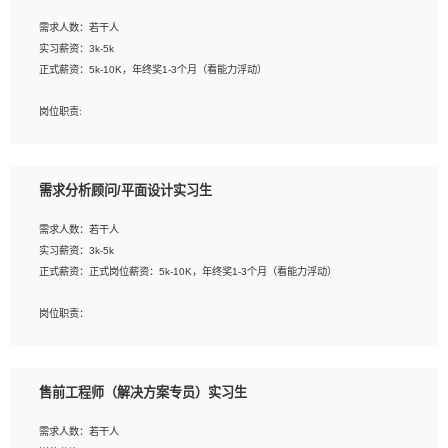
工作要求:
需求人数：若干人
1. 熟悉 Javascript, CSS, HTML, Vue, Git;
实习薪资：3k-5k
2. 熟悉前端常用框架, 能独立完成设计给予的 UI 效果;
正式薪资：5k-10K，年终奖1-3个月（看能力浮动）
3. 有良好的代码习惯, 低级错误出现频率低;
4. 具备优秀的沟通和协调能力，能承受比较大的工作压力;
岗位职责:
5. 自我驱动力强, 能自主学习新知识新技术, 并具有较强的自学能力;
1. 为企业客户提供软件技术服务。包括安装、升级、配置、调优、故障诊断等工
6. 了解前端设计及后端开发, 可快速和同事对接工作;
作；
7. 了解或熟悉 WebGL 及相关框架优先。
2. 在此基础上，并能为客户提供客户化技术支持方案，提升软件使用效率与价值。
需求分析顾问/平面设计实习生
任职要求:
需求人数：若干人
1. 计算机专业相关背景；
实习薪资：3k-5k
2. 自我学习和动手能力强，对操作系统、数据库有一定基础和兴趣；
正式薪资：正式岗位薪资：5k-10K，年终奖1-3个月（看能力浮动）
3.沟通能力强、有基础客户服务意识。
岗位职责：
1、 沟通客户需求，分析其实施的可行性，辅助项目经理完成展示策划、设计；
2、 把握设计时间节点，控制设计进度，完成展示设计任务；
3、配合平面设计师完成项目最终的整体汇报方案；参与项目例会，项目完工总结报
售前工程师（解决方案专员）实习生
告，设计项目文件管理和资料库维护；
4、 创新设计表现形式，优化流程、提高设计工作效率；
需求人数：若干人
5、 设计内容包括但不限于：展厅/博物馆/展馆的规划与空间设计，人机界面设计，