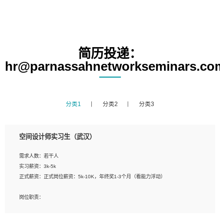
简历投递：
hr@parnassahnetworkseminars.co
分类1
分类2
分类3
空间设计师实习生（武汉）
需求人数：若干人
实习薪资：3k-5k
正式薪资：正式岗位薪资：5k-10K，年终奖1-3个月（看能力浮动）
岗位职责：
1、 沟通客户需求，分析其实施的可行性，辅助项目经理完成展示策划、设计；
2、 把握设计时间节点，控制设计进度，完成展示设计任务；