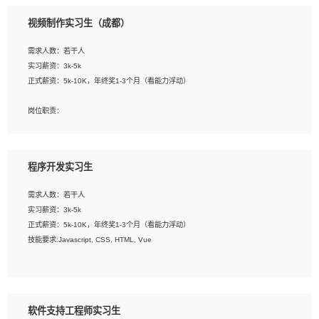
3、配合平面设计师完成项目最终的整体汇报方案；参与项目例会，项目完工总结报
视频制作实习生（成都）
告，设计项目文件管理和资料库维护；
4、 创新设计表现形式，优化流程、提高设计工作效率；
需求人数：若干人
5、 设计内容包括但不限于：展厅/博物馆/展馆的规划与空间设计，人机界面设计，
实习薪资：3k-5k
标志及吉祥物设计，效果图后期处理等。
正式薪资：5k-10K，年终奖1-3个月（看能力浮动）
岗位要求：
岗位职责：
1、艺术设计类相关专业；
1、各类企业宣传片视频的剪辑和片头片尾包装；
2、热爱展览展示设计工作，熟悉行业动向，设计专业知识和产品专业知识；
2、广告片的后期剪辑与整体特效合成；
3、具有良好的人际沟通、准确判断客户需求并执行的能力、较强的团队合作能力和
3、特效及动画制作并了解后期合成软件。
服务意识。
程序开发实习生
岗位要求：
需求人数：若干人
1、热爱影视，责任心强，有强烈的兴趣和后期制作的主观能动性；
实习薪资：3k-5k
2、熟练使用After Effect、Photo Shop、熟练掌握视频剪辑和特效包装软件；
正式薪资：5k-10K，年终奖1-3个月（看能力浮动）
3、能对影片后期进行整体调色控制，具备一定审美感；
技能要求:Javascript, CSS, HTML, Vue
4、在剪辑上会思考，有一定编导思维；
5、踏实， 勤奋，愿意在工作中不断学习，提高自我；
工作职责：
6、能与同事友好相处。
1. 负责公司的前端项目的开发;
2. 负责公司已有项目的维护及迭代;
软件支持工程师实习生