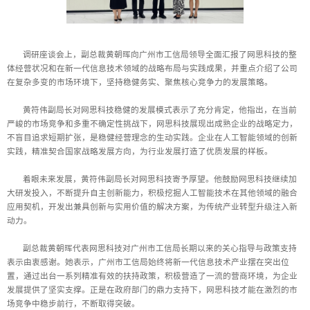
调研座谈会上，副总裁黄朝晖向广州市工信局领导全面汇报了网思科技的整
体经营状况和在新一代信息技术领域的战略布局与实践成果，并重点介绍了公司
在复杂多变的市场环境下，坚持稳健务实、聚焦核心竞争力的发展策略。
黄符伟副局长对网思科技稳健的发展模式表示了充分肯定，他指出，在当前
严峻的市场竞争和多重不确定性挑战下，网思科技展现出成熟企业的战略定力，
不盲目追求短期扩张，是稳健经营理念的生动实践。企业在人工智能领域的创新
实践，精准契合国家战略发展方向，为行业发展打造了优质发展的样板。
着眼未来发展，黄符伟副局长对网思科技寄予厚望。他鼓励网思科技继续加
大研发投入，不断提升自主创新能力，积极挖掘人工智能技术在其他领域的融合
应用契机，开发出兼具创新与实用价值的解决方案，为传统产业转型升级注入新
动力。
副总裁黄朝晖代表网思科技对广州市工信局长期以来的关心指导与政策支持
表示由衷感谢。她表示，广州市工信局始终将新一代信息技术产业摆在突出位
置，通过出台一系列精准有效的扶持政策，积极营造了一流的营商环境，为企业
发展提供了坚实支撑。正是在政府部门的鼎力支持下，网思科技才能在激烈的市
场竞争中稳步前行，不断取得突破。