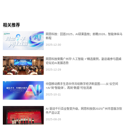
相关推荐
网思科技：回首2025，AI硕果盈枝；前瞻2026，智能体纵马
新程
2025-12-30
网思科技荣膺广州市“人工智能 +”精选案例，副总裁参与圆桌
论坛论AI发展态势
2025-12-29
中国移动携手生态伙伴共绘数字经济新蓝图——从“云空间
+AI”到“智能体”，再到“数盾”可信流通
2025-10-11
AI 驱动千行百业智变升级，网思科技获2025广州市首版次软
件产品认定
2025-08-26