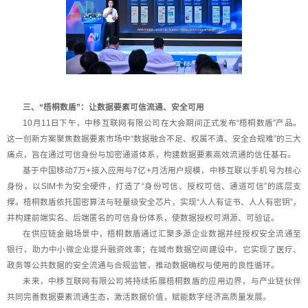
三、“梧桐数盾”：让数据要素可信流通、安全可用
10月11日下午，中移互联网有限公司在大会期间正式发布“梧桐数盾”产品。
这一创新方案聚焦数据要素市场中“数据融合不足、权属不清、安全合规难”的三大
痛点，旨在通过可信身份与加密通道体系，构建数据要素高效流通的信任基石。
基于中国移动7万+接入应用与7亿+月活用户规模，中移互联以手机号为核心
身份，以SIM卡为安全硬件，打造了“身份可信、授权可信、通道可信”的底层支
撑。梧桐数盾依托国密算法与轻量级安全芯片，实现“人人有证书、人人有密钥”，
并构建前端实名、后端匿名的可信身份体系，使数据授权可溯源、可验证。
在供应链金融场景中，梧桐数盾通过汇聚多源企业数据并经授权安全流通至
银行，助力中小微企业提升融资效率；在城市数据空间建设中，它实现了医疗、
政务等公共数据的安全流通与合规监管，推动数据确权与使用的良性循环。
未来，中移互联网有限公司将持续拓展梧桐数盾的应用边界，与产业链伙伴
共同完善数据要素流通生态，激活数据价值，赋能数字经济高质量发展。