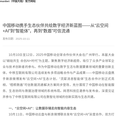
manbet（中国大陆）官方网站
中国移动携手生态伙伴共绘数字经济新蓝图——从“云空间
+AI”到“智能体”，再到“数盾”可信流通
发布日期：2025-10-11
10月10日至12日，2025中国移动全球合作伙伴大会在广州举行。本届大会
以“碳硅共生 合创AI+时代”为主题，聚焦数字经济新趋势，吸引了众多产业领军企
业与技术创新者的参与。作为中国移动在数字生活与数据要素领域的重要创新主
体，中移互联网有限公司连续发布多项战略合作与产品成果——中国移动云盘携
手新浪微博发布“云空间+AI”生态计划，“灵犀消息智能体”生态合作计划正式亮
相，“梧桐数盾”可信数据流通解决方案同步登场，充分展现了中国移动在智能服
务、生态协同与数据治理领域的系统布局。网思科技应邀参与发布会，深度见证
并参与了中移互联网有限公司在数智化领域的创新实践与生态共建。
一、“云空间+AI”：让数据存储走向智能内容生态
10月11日，中国移动云盘与新浪微博联合发布“云空间+AI”深度合作，双方打