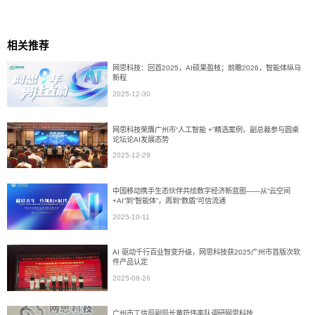
相关推荐
网思科技：回首2025，AI硕果盈枝；前瞻2026，智能体纵马
新程
2025-12-30
网思科技荣膺广州市“人工智能 +”精选案例，副总裁参与圆桌
论坛论AI发展态势
2025-12-29
中国移动携手生态伙伴共绘数字经济新蓝图——从“云空间
+AI”到“智能体”，再到“数盾”可信流通
2025-10-11
AI 驱动千行百业智变升级，网思科技获2025广州市首版次软
件产品认定
2025-08-26
广州市工信局副局长黄符伟率队调研网思科技