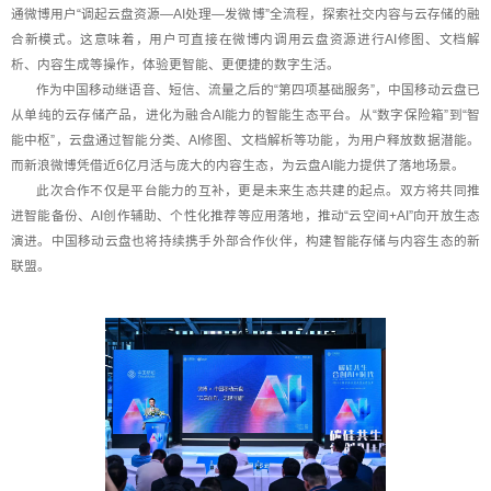
通微博用户“调起云盘资源—AI处理—发微博”全流程，探索社交内容与云存储的融
合新模式。这意味着，用户可直接在微博内调用云盘资源进行AI修图、文档解
析、内容生成等操作，体验更智能、更便捷的数字生活。
作为中国移动继语音、短信、流量之后的“第四项基础服务”，中国移动云盘已
从单纯的云存储产品，进化为融合AI能力的智能生态平台。从“数字保险箱”到“智
能中枢”，云盘通过智能分类、AI修图、文档解析等功能，为用户释放数据潜能。
而新浪微博凭借近6亿月活与庞大的内容生态，为云盘AI能力提供了落地场景。
此次合作不仅是平台能力的互补，更是未来生态共建的起点。双方将共同推
进智能备份、AI创作辅助、个性化推荐等应用落地，推动“云空间+AI”向开放生态
演进。中国移动云盘也将持续携手外部合作伙伴，构建智能存储与内容生态的新
联盟。