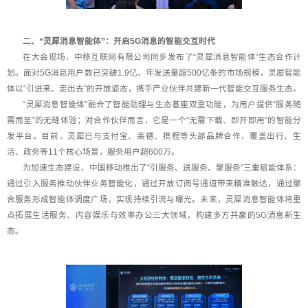
二、“灵犀消息智能体”：开启5G消息的智能交互时代
在大会现场，中移互联网有限公司同步发布了“灵犀消息智能体”生态合作计
划。面对5G消息用户数已突破1.9亿、年发送量超500亿条的市场规模，灵犀智能
体以“引进来、走出去”的开放姿态，携手产业伙伴共建新一代智能交互服务生态。
“灵犀消息智能体”融合了智能助理与生态基座双重功能，为用户提供“服务随
需而至”的无缝体验；对合作伙伴而言，它是一个“无需下载、即开即用”的智能分
发平台。目前，灵犀已与支付宝、高德、携程等头部品牌合作，覆盖出行、生
活、政务等11个核心场景，服务用户超600万。
为加速生态建设，中国移动推出了“引服务、送服务、聚服务”三重赋能体系：
通过引入服务推动伙伴业务智能化，通过开放订阅号通道带来精准触达，通过聚
合服务形成智能体调度广场，实现持续引流与曝光。未来，灵犀消息智能体将重
点拓展生活服务、内容娱乐与效率办公三大领域，构建多方共赢的5G消息新生
态。