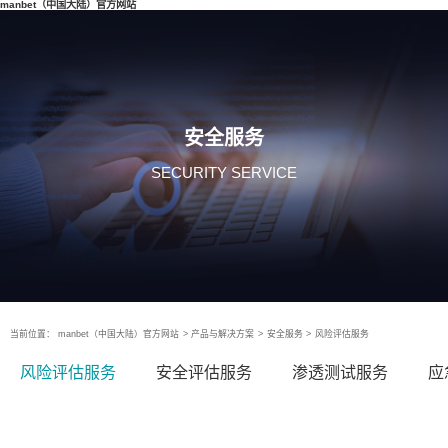
manbet（中国大陆）官方网站
安全服务
SECURITY SERVICE
当前位置：
manbet（中国大陆）官方网站
>
产品与解决方案
>
安全服务
>
风险评估服务
风险评估服务
安全评估服务
渗透测试服务
应