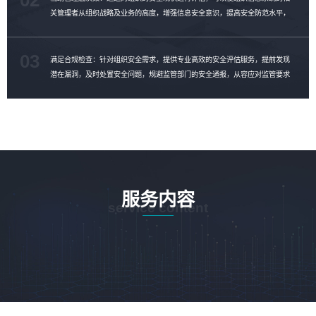
关管理者从组织战略及业务的高度，增强信息安全意识，提高安全防范水平，
制定安全整改计划，消除安全隐患。
03
满足合规检查：针对组织安全需求，提供专业高效的安全评估服务，提前发现
潜在漏洞，及时处置安全问题，规避监管部门的安全通报，从容应对监管要求
的合规性检查。
服务内容
service content