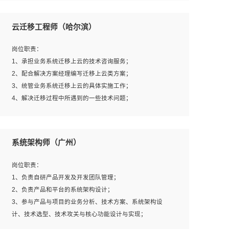
1、全日制本科及以上学历，计算机相关专业毕业，一年以
上前端开发工作经验；
云迁移工程师（哈尔滨）
2、熟练掌握HTML、CSS、JavaScript等web相关技术；
3、熟悉react/vue/angular任何一种前端框架，熟悉react优
岗位职责：
先；
1、承担业务系统迁移上云的技术咨询服务；
4、熟悉webpack配置和git操作；
2、配合解决方案经理编写迁移上云类方案；
5、善于沟通，具有团队意识；
3、统管业务系统迁移上云的具体实施工作；
4、解决迁移过程中所遇到的一些技术问题；
岗位要求：
系统架构师（广州）
1、专科及以上学历，三年以上工作经验，计算机等相关专
业；
岗位职责：
2、具备常见业务系统资源评估、部署优化和故障排查的能
1、负责自研产品开发及开发团队管理；
力；
2、负责产品和平台的系统架构设计；
3、熟悉常见操作系统、存储、网络、 IO 等相关原理；
3、参与产品与项目的业务分析、技术方案、系统架构设
4、具有迁移工具实操经验，具备P2V、V2V迁移能力；
计、技术选型、技术攻关与核心功能设计与实现；
5、熟练华为、VMware虚拟化、云计算及云存储技术；
4、根据业务及技术发展，做前瞻性的技术分析、研究及应