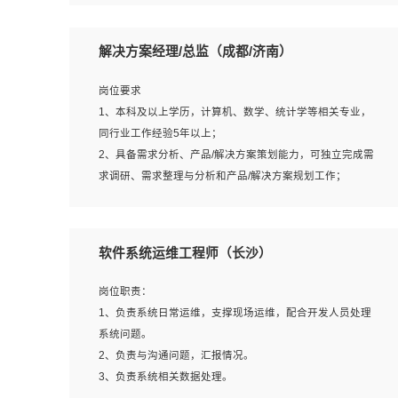
5、沟通表达能力强，具备团队协作能力。
岗位要求：
1、本科以上相关专业毕业，拥有三年以上相关数据工作经
解决方案经理/总监（成都/济南）
验经验。
2、熟悉PostgreSQL、redis、MongoDB、ElasticSearch等
岗位要求
开源数据库运维管理，拥有开发经验优先。
1、本科及以上学历，计算机、数学、统计学等相关专业，
3、熟悉Oracle、MySQL、SQLServer中一种或多种优先。
同行业工作经验5年以上；
4、熟悉Hadoop、HBASE、Spark等大数据平台优先。
2、具备需求分析、产品/解决方案策划能力，可独立完成需
5、熟悉linux或任意一种unix操作系统，如有较强操作系统
求调研、需求整理与分析和产品/解决方案规划工作；
侧工作经验者优先。
3、逻辑缜密，对用户产品/解决方案体验敏感，对数据敏
6、具备丰富的项目实施经验，较强的自我学习能力。
感，有产品/解决方案意识，有主见，以数据为驱动，以结
7、责任心强，为人友好，沟通能力强，具有良好的团队意
果为导向；
软件系统运维工程师（长沙）
识。
4、具有丰富的AI产品/解决方案解决方案经验，能够针对客
户的需求，快速响应输出相关的解决方案，包括视频分析、
岗位职责：
图像识别、NLP、OCR、机器学习等；
1、负责系统日常运维，支撑现场运维，配合开发人员处理
5、具备AI技术背景，掌握TensorFlow、PyTorch、Spark
系统问题。
MLlib、SK-Learn等常见AI算法框架，对人脸识别、目标检
2、负责与沟通问题，汇报情况。
测、图像识别、OCR、NLP等AI算法有深刻理解。具有AI平
3、负责系统相关数据处理。
台级产品/解决方案从业经验者优先。具有大数据技术背景