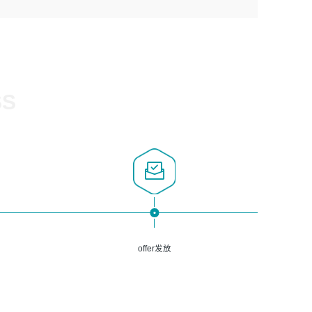
1、计算机相关专业，大专以上学历，2年以上开发运维工作
5、熟悉Spring、Mybatis等开源框架和常用apache组件,熟
3、深入理解公司各项AI产品和技术信息；具有较强的文档
经验；
悉Web服务端开发的各种常用框架和技术Springboot、
编写能力，能独立撰写PPT、方案建议书等，面试时需携带
2、必须具备的能力：有丰富的运维开发和K8S运维经验；
Shiro、springcloud等；熟悉Linux常用命令和了解常用脚
个人制作的专业PPT文件进行展示。
熟悉K8S、Git、docker等相关工具使用；熟练掌握Linux环
本语言，较丰富的线上系统运维经验，复杂问题排查思路清
境下的Shell语言 ；工作责任感强、具有良好的沟通能力、
晰。
服务意识；
SS
3、掌握Linux环境下的Python编程语言；
4、掌握DevOps思想、方法和流程。Jenkins工具使用；
5、掌握常见中间件配置与优化，如mysql、nginx等；
6、掌握服务器的维护，熟悉linux系统的常用操作；
7、掌握和第三方系统API接口的维护操作，和安全漏洞扫描
的修复工作。
offer发放