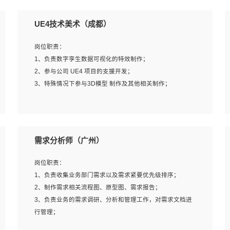
UE4技术美术（成都）
岗位职责：
1、负责数字孪生数据可视化的特效制作；
2、参与公司 UE4 项目的支援开发；
3、特殊情况下参与3D模型 制作及其他相关制作；
岗位要求：
1、全日制本科以上学历，美术、动画相关专业毕业，具有
需求分析师（广州）
相关效果制作经验2年以上；
2、熟练掌握 Particle 或 Niagara 制作特效模块；
岗位职责：
3、想象力丰富, 有一定的艺术审美深度；
1、负责收集业务部门需求以及需求紧要优先级排序；
4、有良好的场景特效搭建功底；
2、制作需求相关流程图、原型图、需求报告；
5、熟悉 3Ds Max 或者 Maya；
3、负责业务的需求调研、分析和管理工作，对需求文档进
6、有良好的沟通能力和团队合作意识；
行管理；
7、参与过建筑结构表现相关项目者优先
4、发现业务操作流程中的痛点，并提出对应的解决方案；