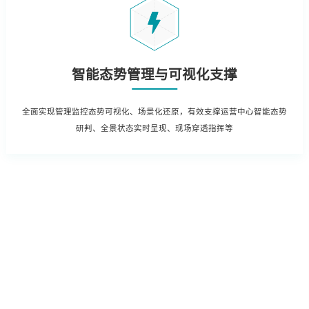
智能态势管理与可视化支撑
全面实现管理监控态势可视化、场景化还原，有效支撑运营中心智能态势
研判、全景状态实时呈现、现场穿透指挥等