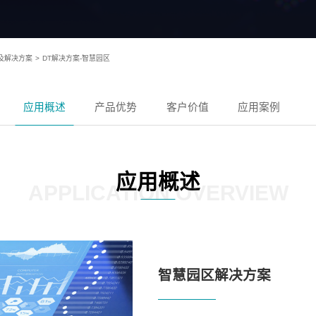
台及解决方案
>
DT解决方案-智慧园区
应用概述
产品优势
客户价值
应用案例
应用概述
APPLICATION OVERVIEW
智慧园区解决方案