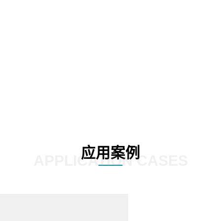
源利用率、均衡能源负荷。
02
应用案例
APPLICATION CASES