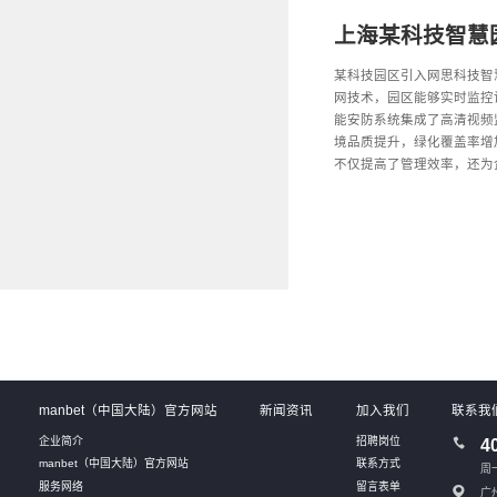
上海某科技智慧
某科技园区引入网思科技智
网技术，园区能够实时监控
能安防系统集成了高清视频
境品质提升，绿化覆盖率增
不仅提高了管理效率，还为
manbet（中国大陆）官方网站
新闻资讯
加入我们
联系我
企业简介
招聘岗位
4
manbet（中国大陆）官方网站
联系方式
周一
服务网络
留言表单
广