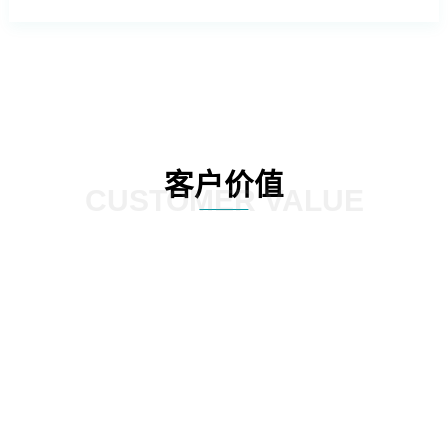
客户价值
CUSTOMER VALUE
远
能耗与环境管理：提供整体园区的能耗监控板块，对园区内整个区
数
域的用电、用水等能源耗散情况进行分类分项的统计，实现社区内
支
涵盖水、电、汽、燃气、热力等全能源介质的能耗数据自动采集、
实时监控、能耗动态分析、能源结构优化的全面管理；建立科学、
完善的能耗指标和能源评价体系，加强能源使用的计划性、提高能