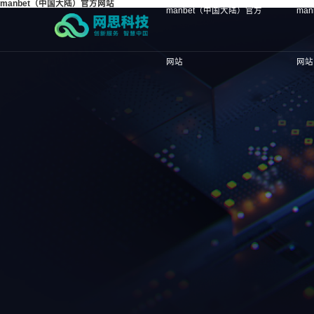
manbet（中国大陆）官方网站
manbet（中国大陆）官方
ma
网站
网站