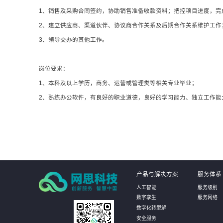
1、销售及采购合同签约，协助销售准备收款资料；把控项目进度，完
2、建立供应商、渠道伙伴、协议商合作关系及后期合作关系维护工作
3、领导交办的其他工作。
岗位要求：
1、本科及以上学历，商务、运营或管理类等相关专业毕业；
2、熟练办公软件，有良好的职业道德，良好的学习能力、独立工作能
产品与解决方案
服务体系
人工智能
服务级别
数字孪生
服务网络
数字化转型解
安全服务